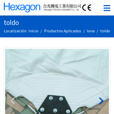
toldo
Localización:
Inicio
Productos Aplicados
lona
toldo