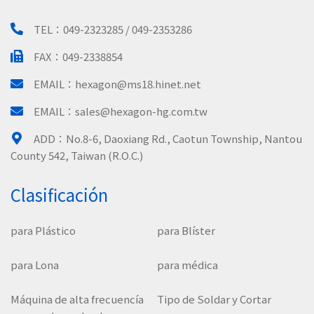
TEL：
049-2323285 / 049-2353286
FAX：049-2338854
EMAIL：
hexagon@ms18.hinet.net
EMAIL：
sales@hexagon-hg.com.tw
ADD：
No.8-6, Daoxiang Rd., Caotun Township, Nantou
County 542, Taiwan (R.O.C.)
Clasificación
para Plástico
para Blíster
para Lona
para médica
Máquina de alta frecuencía
Tipo de Soldar y Cortar